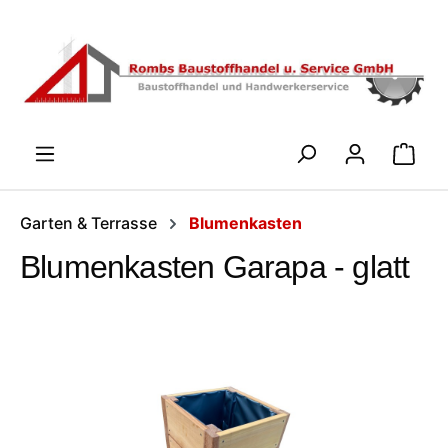
Zum Hauptinhalt springen
WARENK
Garten & Terrasse
Blumenkasten
Blumenkasten Garapa - glatt
Bildergalerie überspringen