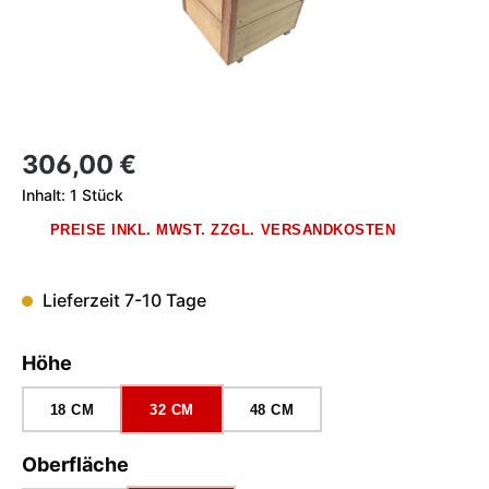
Regulärer Preis:
306,00 €
Inhalt:
1 Stück
PREISE INKL. MWST. ZZGL. VERSANDKOSTEN
Lieferzeit 7-10 Tage
auswählen
Höhe
18 CM
32 CM
48 CM
auswählen
Oberfläche