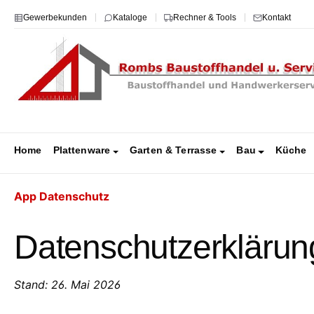
m Hauptinhalt springen
Zur Suche springen
Zur Hauptnavigation springen
Gewerbekunden
Kataloge
Rechner & Tools
Kontakt
Home
Plattenware
Garten & Terrasse
Bau
Küche
App Datenschutz
Datenschutzerklärun
Stand: 26. Mai 2026