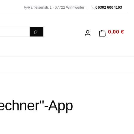
Raiffeisenstr. 1 · 67722 Winnweiler
06302 6004163
0,00 €
WARENKORB ENTH
rechner"-App