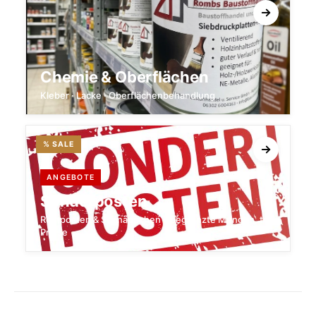
Chemie & Oberflächen
Kleber · Lacke · Oberflächenbehandlung
% SALE
ANGEBOTE
Sonderposten
Restposten & Schnäppchen – begrenzte Mengen, top
Preise