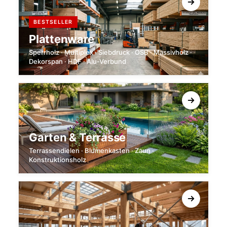
BESTSELLER
Plattenware
Sperrholz · Multiplex · Siebdruck · OSB · Massivholz ·
Dekorspan · HDF · Alu-Verbund
Garten & Terrasse
Terrassendielen · Blumenkasten · Zaun ·
Konstruktionsholz