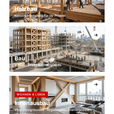
Holzbau
Konstruktionsholz für Ihr Projekt
Bau
Professionelle Baumaterialien
WOHNEN & LEBEN
Innenausbau
Vinyl Designboden · Regalboden · Wandpaneele ·