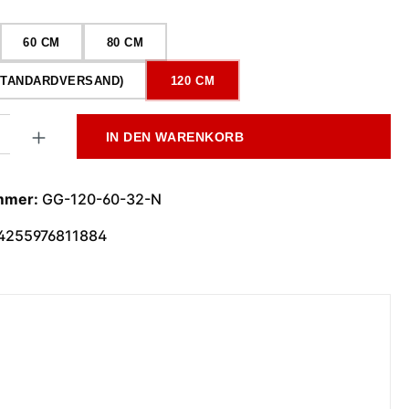
wählen
60 CM
80 CM
(STANDARDVERSAND)
120 CM
l: Gib den gewünschten Wert ein oder benutze die Schaltflächen
IN DEN WARENKORB
mmer:
GG-120-60-32-N
4255976811884