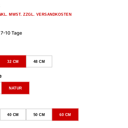
k
INKL. MWST. ZZGL. VERSANDKOSTEN
 7-10 Tage
ählen
32 CM
48 CM
auswählen
e
NATUR
wählen
40 CM
50 CM
60 CM