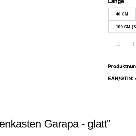
aus
Länge
40 CM
100 CM 
Produkt Anzah
Produktnu
EAN/GTIN:
enkasten Garapa - glatt"