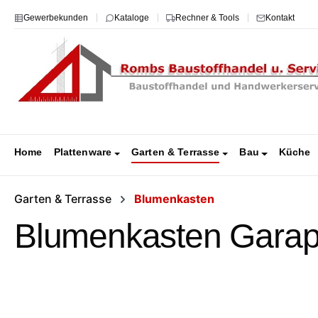
m Hauptinhalt springen
Zur Suche springen
Zur Hauptnavigation springen
Gewerbekunden
Kataloge
Rechner & Tools
Kontakt
Home
Plattenware
Garten & Terrasse
Bau
Küche
Garten & Terrasse
Blumenkasten
Blumenkasten Garapa
Bildergalerie überspringen