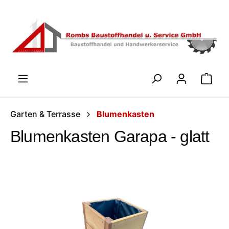
Zum Hauptinhalt springen
WARENK
Garten & Terrasse
Blumenkasten
Blumenkasten Garapa - glatt
Bildergalerie überspringen