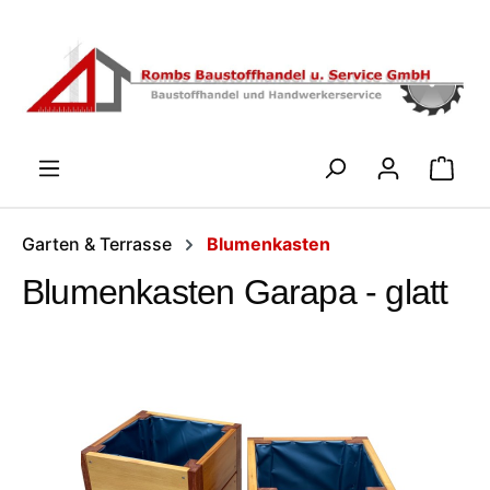
Zum Hauptinhalt springen
WARENK
Garten & Terrasse
Blumenkasten
Blumenkasten Garapa - glatt
Bildergalerie überspringen