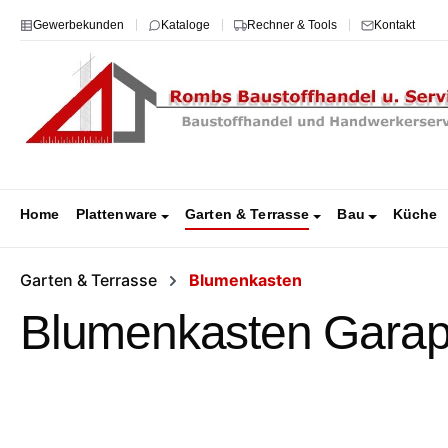
m Hauptinhalt springen
Zur Suche springen
Zur Hauptnavigation springen
Gewerbekunden
Kataloge
Rechner & Tools
Kontakt
Home
Plattenware
Garten & Terrasse
Bau
Küche
Garten & Terrasse
Blumenkasten
Blumenkasten Garapa
Bildergalerie überspringen