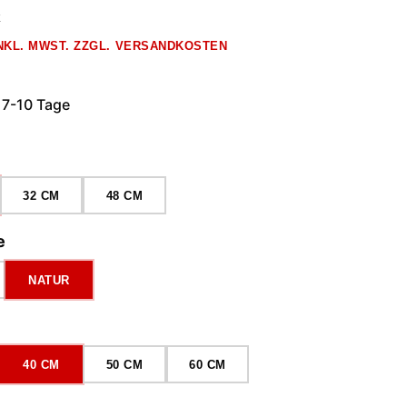
k
INKL. MWST. ZZGL. VERSANDKOSTEN
 7-10 Tage
ählen
32 CM
48 CM
auswählen
e
NATUR
wählen
40 CM
50 CM
60 CM