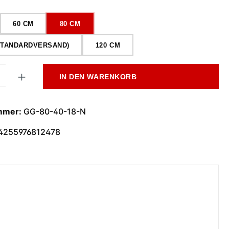
wählen
60 CM
80 CM
(STANDARDVERSAND)
120 CM
l: Gib den gewünschten Wert ein oder benutze die Schaltflächen
IN DEN WARENKORB
mmer:
GG-80-40-18-N
4255976812478