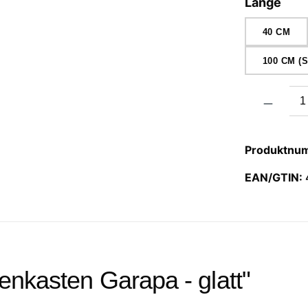
aus
Länge
40 CM
100 CM 
Produkt Anzah
Produktnu
EAN/GTIN:
enkasten Garapa - glatt"