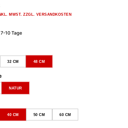
k
INKL. MWST. ZZGL. VERSANDKOSTEN
 7-10 Tage
ählen
32 CM
48 CM
auswählen
e
NATUR
wählen
40 CM
50 CM
60 CM