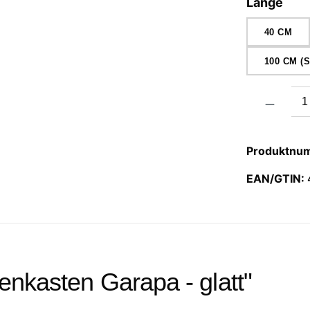
aus
Länge
40 CM
100 CM 
Produkt Anzah
Produktnu
EAN/GTIN:
enkasten Garapa - glatt"