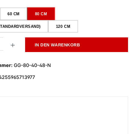
wählen
60 CM
80 CM
(STANDARDVERSAND)
120 CM
l: Gib den gewünschten Wert ein oder benutze die Schaltflächen
IN DEN WARENKORB
mmer:
GG-80-40-48-N
4255965713977