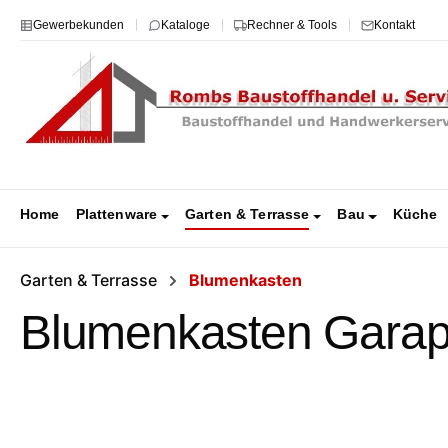
m Hauptinhalt springen
Zur Suche springen
Zur Hauptnavigation springen
Gewerbekunden
Kataloge
Rechner & Tools
Kontakt
Home
Plattenware
Garten & Terrasse
Bau
Küche
Garten & Terrasse
Blumenkasten
Blumenkasten Garapa
Bildergalerie überspringen