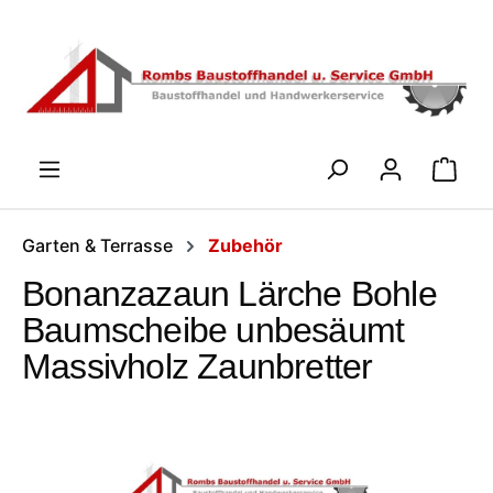
Zum Hauptinhalt springen
WARENK
Garten & Terrasse
Zubehör
Bonanzazaun Lärche Bohle
Baumscheibe unbesäumt
Massivholz Zaunbretter
Bildergalerie überspringen