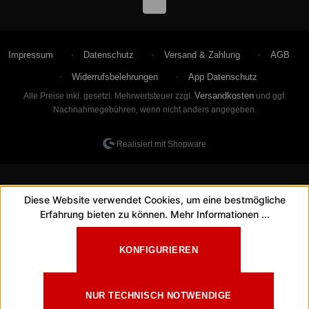
Impressum
Datenschutz
Versand & Zahlung
AGB
Widerrufsbelehrungen
App Datenschutz
Versandkosten
Alle Preise inkl. gesetzl. Mehrwertsteuer zzgl.
und ggf.
Nachnahmegebühren, wenn nicht anders angegeben.
Realisiert mit Shopware
Diese Website verwendet Cookies, um eine bestmögliche
Erfahrung bieten zu können.
Mehr Informationen ...
KONFIGURIEREN
NUR TECHNISCH NOTWENDIGE