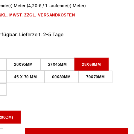
ende(r) Meter
(4,20 € / 1 Laufende(r) Meter)
INKL. MWST. ZZGL. VERSANDKOSTEN
fügbar, Lieferzeit: 2-5 Tage
ählen
20X95MM
27X45MM
28X68MM
45 X 70 MM
60X80MM
70X70MM
wählen
200CM)
l: Gib den gewünschten Wert ein oder benutze die Schaltflächen