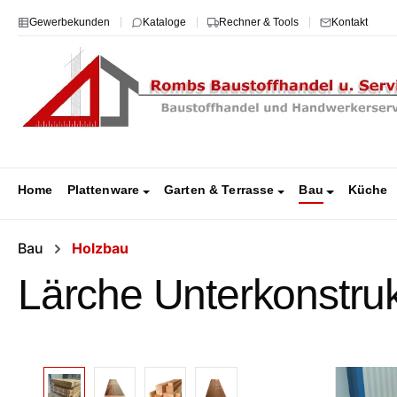
m Hauptinhalt springen
Zur Suche springen
Zur Hauptnavigation springen
Gewerbekunden
Kataloge
Rechner & Tools
Kontakt
Home
Plattenware
Garten & Terrasse
Bau
Küche
Bau
Holzbau
Lärche Unterkonstruk
Bildergalerie überspringen