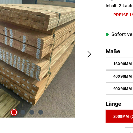
Inhalt:
2 Lauf
PREISE 
Sofort ver
ausw
Maße
16X90MM
40X90MM
90X90MM
aus
Länge
2000MM (
Produkt Anzah