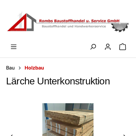
Zum Hauptinhalt springen
WARENK
Bau
Holzbau
Lärche Unterkonstruktion
Bildergalerie überspringen