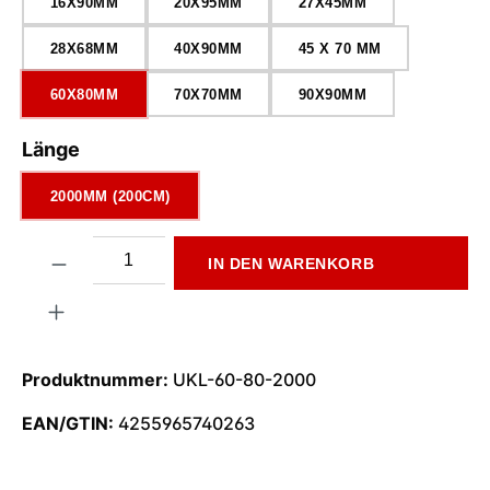
16X90MM
20X95MM
27X45MM
28X68MM
40X90MM
45 X 70 MM
60X80MM
70X70MM
90X90MM
auswählen
Länge
2000MM (200CM)
Produkt Anzahl: Gib den gewünschten Wert ein oder benutze di
IN DEN WARENKORB
Produktnummer:
UKL-60-80-2000
EAN/GTIN:
4255965740263