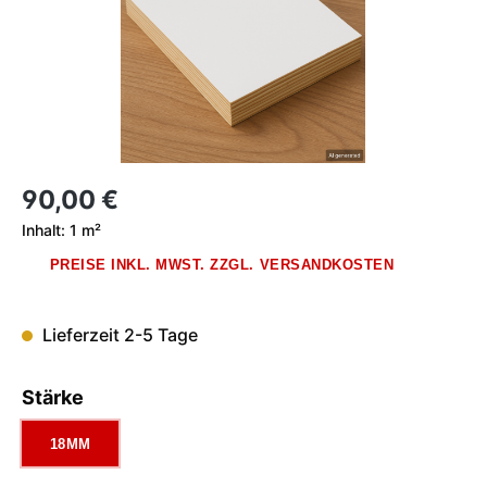
Regulärer Preis:
90,00 €
Inhalt:
1 m²
PREISE INKL. MWST. ZZGL. VERSANDKOSTEN
Lieferzeit 2-5 Tage
auswählen
Stärke
18MM