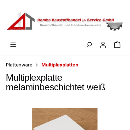
Zum Hauptinhalt springen
WARENK
Plattenware
Multiplexplatten
Multiplexplatte
melaminbeschichtet weiß
Bildergalerie überspringen