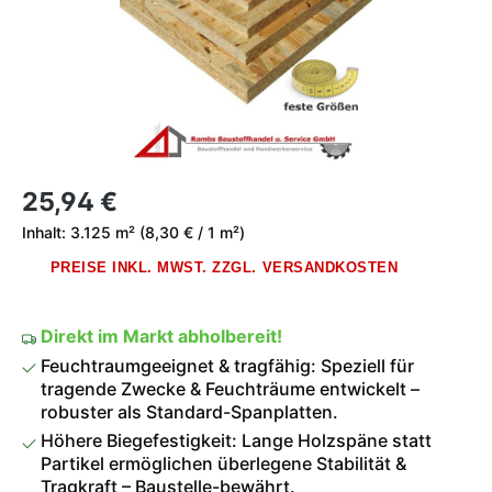
Regulärer Preis:
25,94 €
Inhalt:
3.125 m²
(8,30 € / 1 m²)
PREISE INKL. MWST. ZZGL. VERSANDKOSTEN
Direkt im Markt abholbereit!
Feuchtraumgeeignet & tragfähig: Speziell für
tragende Zwecke & Feuchträume entwickelt –
robuster als Standard-Spanplatten.
Höhere Biegefestigkeit: Lange Holzspäne statt
Partikel ermöglichen überlegene Stabilität &
Tragkraft – Baustelle-bewährt.