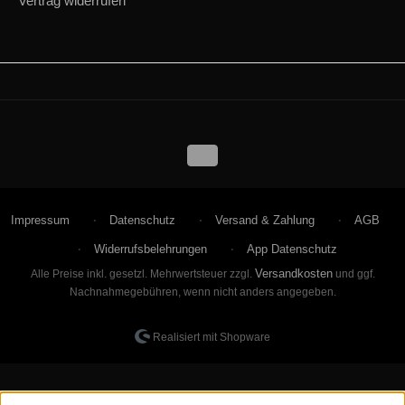
Vertrag widerrufen
Impressum
Datenschutz
Versand & Zahlung
AGB
Widerrufsbelehrungen
App Datenschutz
Versandkosten
Alle Preise inkl. gesetzl. Mehrwertsteuer zzgl.
und ggf.
Nachnahmegebühren, wenn nicht anders angegeben.
Realisiert mit Shopware