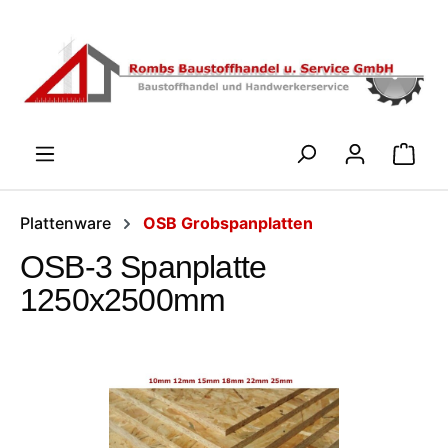
Zum Hauptinhalt springen
WARENK
Plattenware
OSB Grobspanplatten
OSB-3 Spanplatte
1250x2500mm
Bildergalerie überspringen