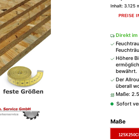
Inhalt:
3.125 
PREISE 
Direkt im
Feuchtrau
Feuchträu
Höhere Bi
ermöglich
bewährt.
Der Allro
überall w
Maße: 2.5
Sofort ver
ausw
Maße
125X250