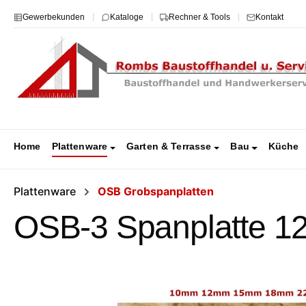
m Hauptinhalt springen
Zur Suche springen
Zur Hauptnavigation springen
Gewerbekunden
Kataloge
Rechner & Tools
Kontakt
Home
Plattenware
Garten & Terrasse
Bau
Küche
Plattenware
OSB Grobspanplatten
OSB-3 Spanplatte 
Bildergalerie überspringen