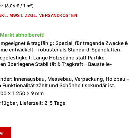
m²
(6,06 € / 1 m²)
INKL. MWST. ZZGL. VERSANDKOSTEN
 Markt abholbereit!
mgeeignet & tragfähig: Speziell für tragende Zwecke &
me entwickelt – robuster als Standard-Spanplatten.
egefestigkeit: Lange Holzspäne statt Partikel
en überlegene Stabilität & Tragkraft – Baustelle-
under: Innenausbau, Messebau, Verpackung, Holzbau –
o Funktionalität zählt und Schönheit sekundär ist.
00 × 1.250 × 9 mm
fügbar, Lieferzeit: 2-5 Tage
ählen
CM