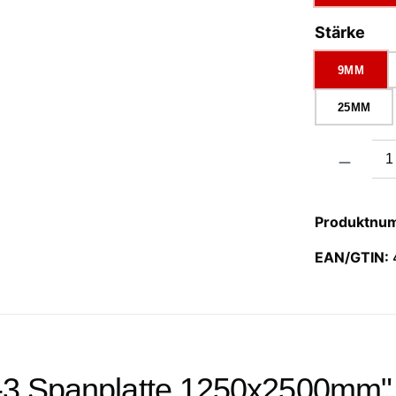
aus
Stärke
9MM
25MM
Produkt Anzah
Produktnu
EAN/GTIN:
-3 Spanplatte 1250x2500mm"