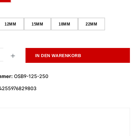
wählen
12MM
15MM
18MM
22MM
l: Gib den gewünschten Wert ein oder benutze die Schaltflächen
IN DEN WARENKORB
mmer:
OSB9-125-250
4255976829803