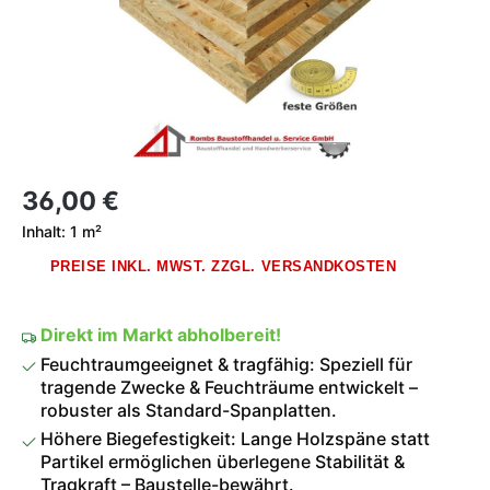
Regulärer Preis:
36,00 €
Inhalt:
1 m²
PREISE INKL. MWST. ZZGL. VERSANDKOSTEN
Direkt im Markt abholbereit!
Feuchtraumgeeignet & tragfähig: Speziell für
tragende Zwecke & Feuchträume entwickelt –
robuster als Standard-Spanplatten.
Höhere Biegefestigkeit: Lange Holzspäne statt
Partikel ermöglichen überlegene Stabilität &
Tragkraft – Baustelle-bewährt.