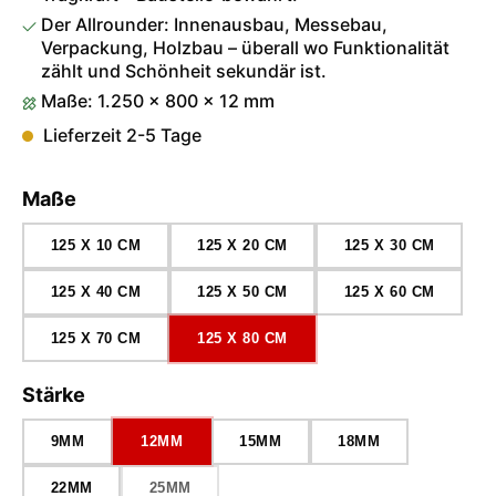
Der Allrounder: Innenausbau, Messebau,
Verpackung, Holzbau – überall wo Funktionalität
zählt und Schönheit sekundär ist.
Maße: 1.250 × 800 × 12 mm
Lieferzeit 2-5 Tage
auswählen
Maße
125 X 10 CM
125 X 20 CM
125 X 30 CM
125 X 40 CM
125 X 50 CM
125 X 60 CM
125 X 70 CM
125 X 80 CM
auswählen
Stärke
9MM
12MM
15MM
18MM
22MM
25MM
(DIESE OPTION IST ZURZEIT NICHT VERFÜGBAR.)