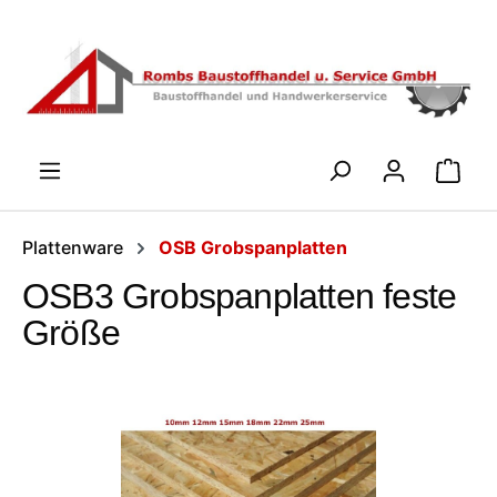
Zum Hauptinhalt springen
WARENK
Plattenware
OSB Grobspanplatten
OSB3 Grobspanplatten feste
Größe
Bildergalerie überspringen