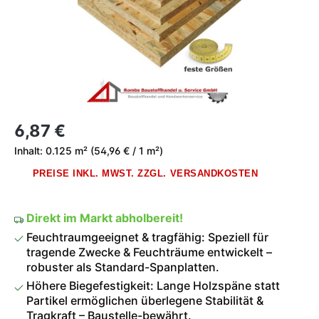
Regulärer Preis:
6,87 €
Inhalt:
0.125 m²
(54,96 € / 1 m²)
PREISE INKL. MWST. ZZGL. VERSANDKOSTEN
Direkt im Markt abholbereit!
Feuchtraumgeeignet & tragfähig: Speziell für
tragende Zwecke & Feuchträume entwickelt –
robuster als Standard-Spanplatten.
Höhere Biegefestigkeit: Lange Holzspäne statt
Partikel ermöglichen überlegene Stabilität &
Tragkraft – Baustelle-bewährt.