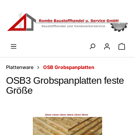
Zum Hauptinhalt springen
WARENK
Plattenware
OSB Grobspanplatten
OSB3 Grobspanplatten feste
Größe
Bildergalerie überspringen