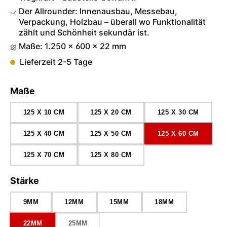
Der Allrounder: Innenausbau, Messebau,
Verpackung, Holzbau – überall wo Funktionalität
zählt und Schönheit sekundär ist.
Maße: 1.250 × 600 × 22 mm
Lieferzeit 2-5 Tage
auswählen
Maße
125 X 10 CM
125 X 20 CM
125 X 30 CM
125 X 40 CM
125 X 50 CM
125 X 60 CM
125 X 70 CM
125 X 80 CM
auswählen
Stärke
9MM
12MM
15MM
18MM
22MM
25MM
(DIESE OPTION IST ZURZEIT NICHT VERFÜGBAR.)