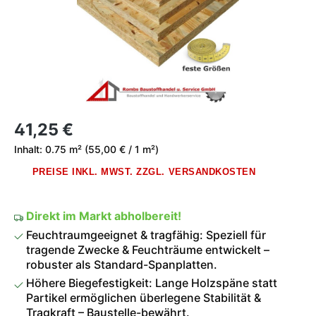
Regulärer Preis:
41,25 €
Inhalt:
0.75 m²
(55,00 € / 1 m²)
PREISE INKL. MWST. ZZGL. VERSANDKOSTEN
Direkt im Markt abholbereit!
Feuchtraumgeeignet & tragfähig: Speziell für
tragende Zwecke & Feuchträume entwickelt –
robuster als Standard-Spanplatten.
Höhere Biegefestigkeit: Lange Holzspäne statt
Partikel ermöglichen überlegene Stabilität &
Tragkraft – Baustelle-bewährt.