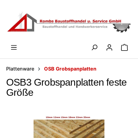
Zum Hauptinhalt springen
WARENK
Plattenware
OSB Grobspanplatten
OSB3 Grobspanplatten feste
Größe
Bildergalerie überspringen