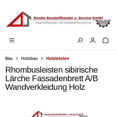
Zum Hauptinhalt springen
WARENK
Bau
Holzbau
Holzleisten
Rhombusleisten sibirische
Lärche Fassadenbrett A/B
Wandverkleidung Holz
Bildergalerie überspringen