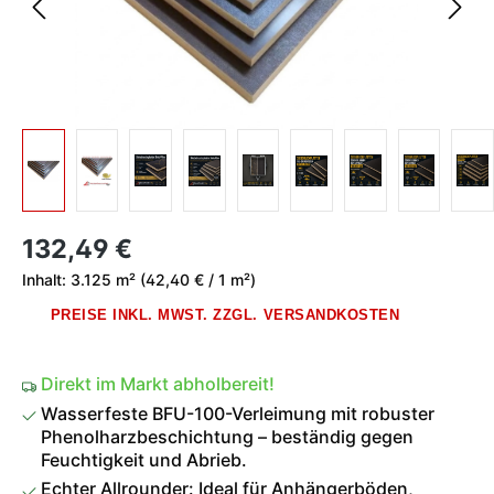
Regulärer Preis:
132,49 €
Inhalt:
3.125 m²
(42,40 € / 1 m²)
PREISE INKL. MWST. ZZGL. VERSANDKOSTEN
Direkt im Markt abholbereit!
Wasserfeste BFU-100-Verleimung mit robuster
Phenolharzbeschichtung – beständig gegen
Feuchtigkeit und Abrieb.
Echter Allrounder: Ideal für Anhängerböden,