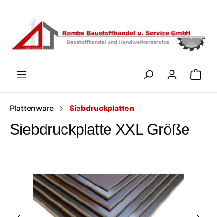
Zum Hauptinhalt springen
WARENK
Plattenware
Siebdruckplatten
Siebdruckplatte XXL Größe
Bildergalerie überspringen