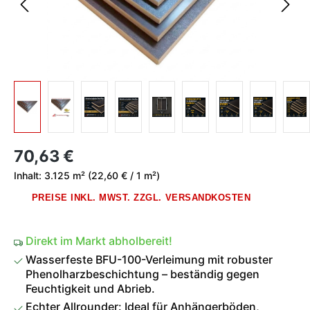
Regulärer Preis:
70,63 €
Inhalt:
3.125 m²
(22,60 € / 1 m²)
PREISE INKL. MWST. ZZGL. VERSANDKOSTEN
Direkt im Markt abholbereit!
Wasserfeste BFU-100-Verleimung mit robuster
Phenolharzbeschichtung – beständig gegen
Feuchtigkeit und Abrieb.
Echter Allrounder: Ideal für Anhängerböden,