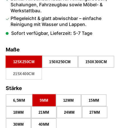
Schalungen, Fahrzeugbau sowie Möbel- &
Werkstattbau.
Pflegeleicht & glatt abwischbar – einfache
Reinigung mit Wasser und Lappen.
Sofort verfügbar, Lieferzeit: 5-7 Tage
auswählen
Maße
125X250CM
150X250CM
150X300CM
215X400CM
(DIESE OPTION IST ZURZEIT NICHT VERFÜGBAR.)
auswählen
Stärke
6,5MM
9MM
12MM
15MM
18MM
21MM
24MM
27MM
30MM
40MM