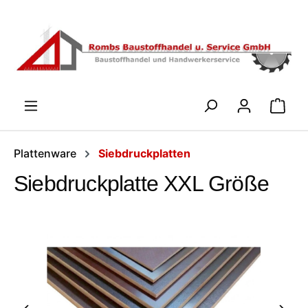
Zum Hauptinhalt springen
WARENK
Plattenware
Siebdruckplatten
Siebdruckplatte XXL Größe
Bildergalerie überspringen