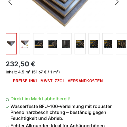
Regulärer Preis:
232,50 €
Inhalt:
4.5 m²
(51,67 € / 1 m²)
PREISE INKL. MWST. ZZGL. VERSANDKOSTEN
Direkt im Markt abholbereit!
Wasserfeste BFU-100-Verleimung mit robuster
Phenolharzbeschichtung – beständig gegen
Feuchtigkeit und Abrieb.
Echter Allrounder: Ideal für Anhängerböden,