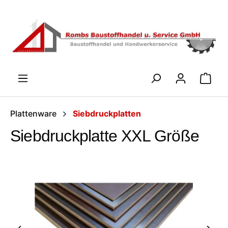
Zum Hauptinhalt springen
WARENK
Plattenware
Siebdruckplatten
Siebdruckplatte XXL Größe
Bildergalerie überspringen