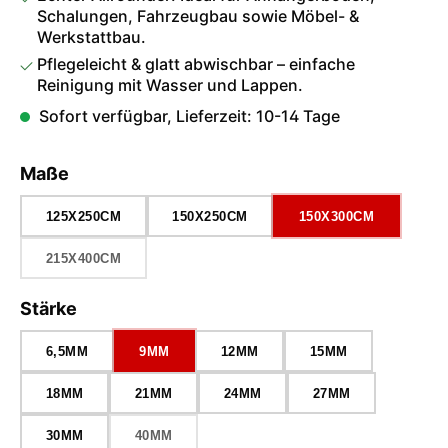
Schalungen, Fahrzeugbau sowie Möbel- &
Werkstattbau.
Pflegeleicht & glatt abwischbar – einfache
Reinigung mit Wasser und Lappen.
Sofort verfügbar, Lieferzeit: 10-14 Tage
auswählen
Maße
125X250CM
150X250CM
150X300CM
215X400CM
(DIESE OPTION IST ZURZEIT NICHT VERFÜGBAR.)
auswählen
Stärke
6,5MM
9MM
12MM
15MM
18MM
21MM
24MM
27MM
30MM
40MM
(DIESE OPTION IST ZURZEIT NICHT VERFÜGBAR.)