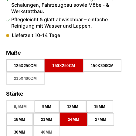
Schalungen, Fahrzeugbau sowie Möbel- &
Werkstattbau.
Pflegeleicht & glatt abwischbar – einfache
Reinigung mit Wasser und Lappen.
Lieferzeit 10-14 Tage
auswählen
Maße
125X250CM
150X250CM
150X300CM
215X400CM
(DIESE OPTION IST ZURZEIT NICHT VERFÜGBAR.)
auswählen
Stärke
6,5MM
9MM
12MM
15MM
(DIESE OPTION IST ZURZEIT NICHT VERFÜGBAR.)
18MM
21MM
24MM
27MM
30MM
40MM
(DIESE OPTION IST ZURZEIT NICHT VERFÜGBAR.)