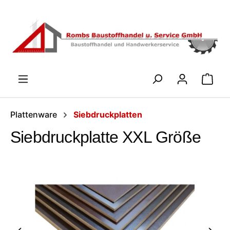
Zum Hauptinhalt springen
WARENK
Plattenware
Siebdruckplatten
Siebdruckplatte XXL Größe
Bildergalerie überspringen