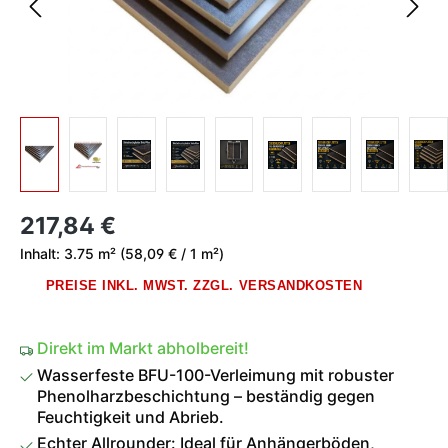
Regulärer Preis:
217,84 €
Inhalt:
3.75 m²
(58,09 € / 1 m²)
PREISE INKL. MWST. ZZGL. VERSANDKOSTEN
Direkt im Markt abholbereit!
Wasserfeste BFU-100-Verleimung mit robuster
Phenolharzbeschichtung – beständig gegen
Feuchtigkeit und Abrieb.
Echter Allrounder: Ideal für Anhängerböden,