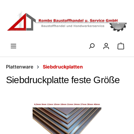
Zum Hauptinhalt springen
WARENK
Plattenware
Siebdruckplatten
Siebdruckplatte feste Größe
Bildergalerie überspringen