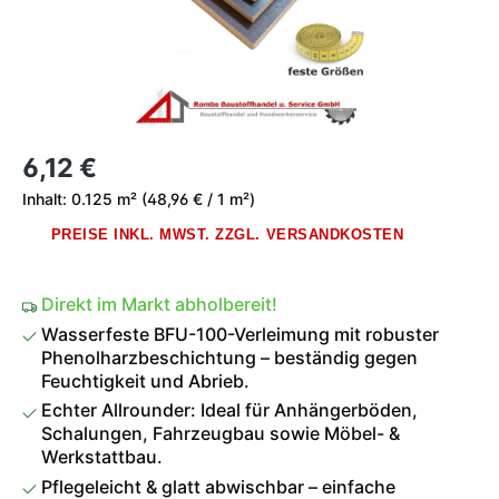
Regulärer Preis:
6,12 €
Inhalt:
0.125 m²
(48,96 € / 1 m²)
PREISE INKL. MWST. ZZGL. VERSANDKOSTEN
Direkt im Markt abholbereit!
Wasserfeste BFU-100-Verleimung mit robuster
Phenolharzbeschichtung – beständig gegen
Feuchtigkeit und Abrieb.
Echter Allrounder: Ideal für Anhängerböden,
Schalungen, Fahrzeugbau sowie Möbel- &
Werkstattbau.
Pflegeleicht & glatt abwischbar – einfache