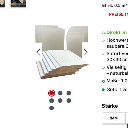
Inhalt:
0.5 m²
PREISE 
Direkt im
Hochwerti
saubere O
Sofort ve
30×30 cm 
Vielseitig
– naturbel
Maße: 1.
Sofort ver
aus
Stärke
3MM