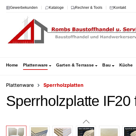
m Hauptinhalt springen
Zur Suche springen
Zur Hauptnavigation springen
Gewerbekunden
Kataloge
Rechner & Tools
Kontakt
Home
Plattenware
Garten & Terrasse
Bau
Küche
Plattenware
Sperrholzplatten
Sperrholzplatte IF20
Bildergalerie überspringen