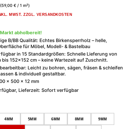
(59,00 € / 1 m²)
INKL. MWST. ZZGL. VERSANDKOSTEN
 Markt abholbereit!
ge B/BB Qualität: Echtes Birkensperrholz – helle,
berfläche für Möbel, Modell- & Bastelbau
rfügbar in 15 Standardgrößen: Schnelle Lieferung von
bis 152×152 cm – keine Wartezeit auf Zuschnitt.
 bearbeitbar: Leicht zu bohren, sägen, fräsen & schleifen
assen & individuell gestaltbar.
000 × 500 × 12 mm
fügbar, Lieferzeit: Sofort verfügbar
wählen
4MM
5MM
6MM
8MM
9MM