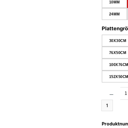
10MM
24MM
Plattengr
30X30CM
76X50CM
100X76C
152X50C
Produkt Anzah
1
Produktnu