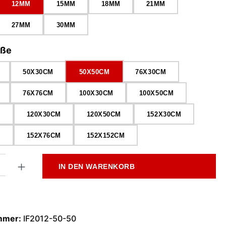
12MM
15MM
18MM
21MM
27MM
30MM
auswählen
öße
50X30CM
50X50CM
76X30CM
76X76CM
100X30CM
100X50CM
M
120X30CM
120X50CM
152X30CM
M
152X76CM
152X152CM
l: Gib den gewünschten Wert ein oder benutze die Schaltflächen
IN DEN WARENKORB
mmer:
IF2012-50-50