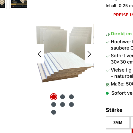
Inhalt:
0.25 
PREISE 
Direkt im
Hochwerti
saubere O
Sofort ve
30×30 cm 
Vielseitig
– naturbel
Maße: 50
Sofort ver
aus
Stärke
3MM