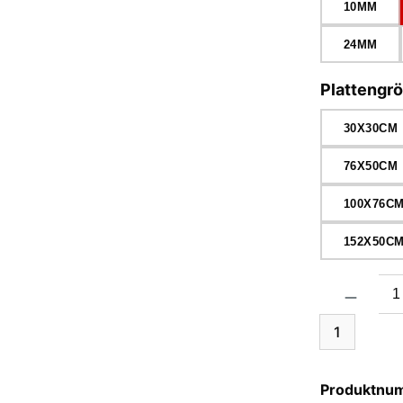
10MM
24MM
Plattengr
30X30CM
76X50CM
100X76C
152X50C
Produkt Anzah
1
Produktnu