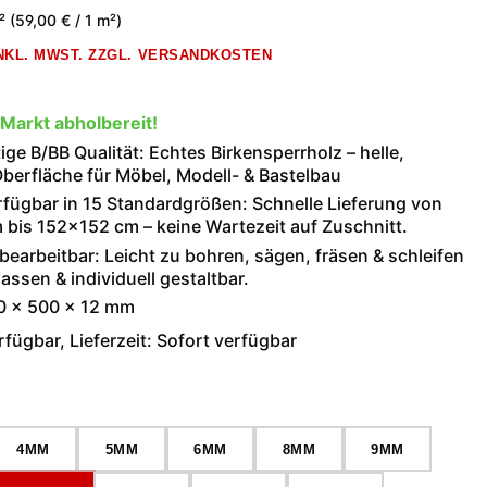
m²
(59,00 € / 1 m²)
INKL. MWST. ZZGL. VERSANDKOSTEN
 Markt abholbereit!
ge B/BB Qualität: Echtes Birkensperrholz – helle,
berfläche für Möbel, Modell- & Bastelbau
rfügbar in 15 Standardgrößen: Schnelle Lieferung von
bis 152×152 cm – keine Wartezeit auf Zuschnitt.
 bearbeitbar: Leicht zu bohren, sägen, fräsen & schleifen
assen & individuell gestaltbar.
0 × 500 × 12 mm
fügbar, Lieferzeit: Sofort verfügbar
wählen
4MM
5MM
6MM
8MM
9MM