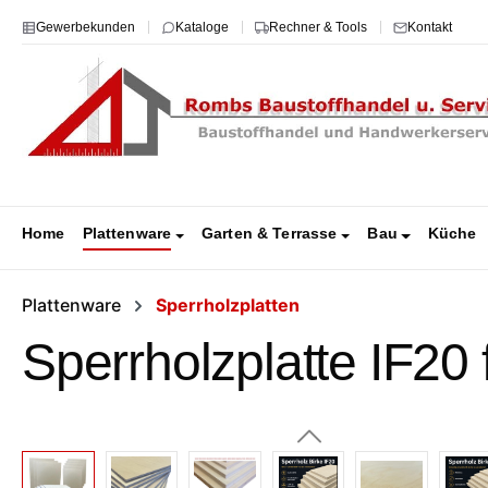
m Hauptinhalt springen
Zur Suche springen
Zur Hauptnavigation springen
Gewerbekunden
Kataloge
Rechner & Tools
Kontakt
Home
Plattenware
Garten & Terrasse
Bau
Küche
Plattenware
Sperrholzplatten
Sperrholzplatte IF20
Bildergalerie überspringen