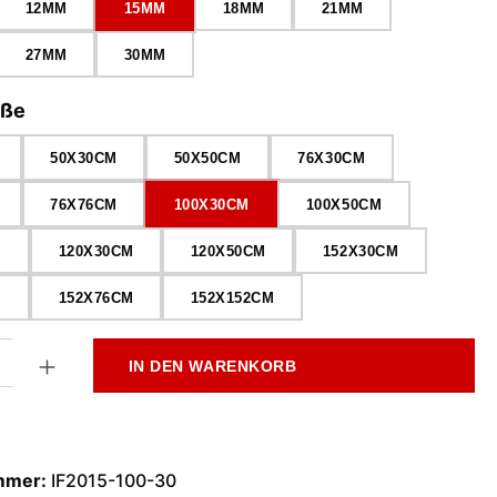
12MM
15MM
18MM
21MM
27MM
30MM
auswählen
öße
50X30CM
50X50CM
76X30CM
76X76CM
100X30CM
100X50CM
M
120X30CM
120X50CM
152X30CM
M
152X76CM
152X152CM
l: Gib den gewünschten Wert ein oder benutze die Schaltflächen
IN DEN WARENKORB
mmer:
IF2015-100-30