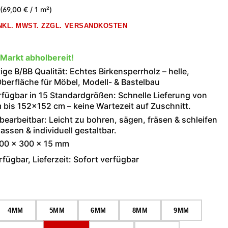
(69,00 € / 1 m²)
INKL. MWST. ZZGL. VERSANDKOSTEN
 Markt abholbereit!
ge B/BB Qualität: Echtes Birkensperrholz – helle,
berfläche für Möbel, Modell- & Bastelbau
rfügbar in 15 Standardgrößen: Schnelle Lieferung von
bis 152×152 cm – keine Wartezeit auf Zuschnitt.
 bearbeitbar: Leicht zu bohren, sägen, fräsen & schleifen
assen & individuell gestaltbar.
000 × 300 × 15 mm
fügbar, Lieferzeit: Sofort verfügbar
wählen
4MM
5MM
6MM
8MM
9MM