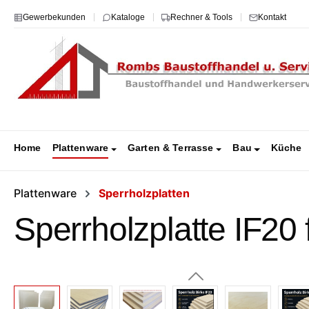
m Hauptinhalt springen
Zur Suche springen
Zur Hauptnavigation springen
Gewerbekunden
Kataloge
Rechner & Tools
Kontakt
Home
Plattenware
Garten & Terrasse
Bau
Küche
Plattenware
Sperrholzplatten
Sperrholzplatte IF20
Bildergalerie überspringen