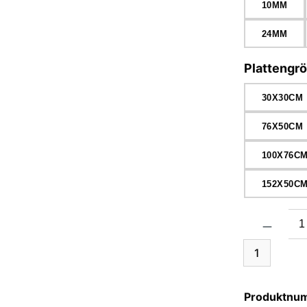
10MM
24MM
Plattengr
30X30CM
76X50CM
100X76C
152X50C
Produkt Anzah
1
Produktnu