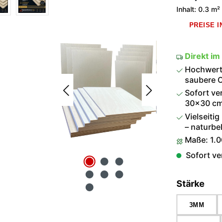
Inhalt:
0.3 m²
PREISE 
Direkt im
Hochwerti
saubere O
Sofort ve
30×30 cm 
Vielseitig
– naturbel
Maße: 1.
Sofort ver
aus
Stärke
3MM