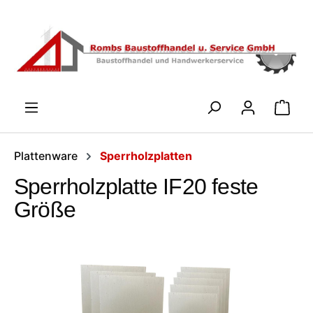
Zum Hauptinhalt springen
WARENK
Plattenware
Sperrholzplatten
Sperrholzplatte IF20 feste
Größe
Bildergalerie überspringen