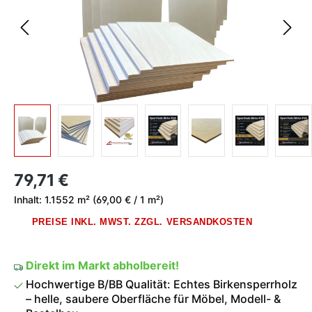
Regulärer Preis:
79,71 €
Inhalt:
1.1552 m²
(69,00 € / 1 m²)
PREISE INKL. MWST. ZZGL. VERSANDKOSTEN
Direkt im Markt abholbereit!
Hochwertige B/BB Qualität: Echtes Birkensperrholz
– helle, saubere Oberfläche für Möbel, Modell- &