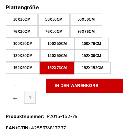
auswählen
Plattengröße
30X30CM
50X30CM
50X50CM
76X30CM
76X50CM
76X76CM
100X30CM
100X50CM
100X76CM
120X30CM
120X50CM
152X30CM
152X50CM
152X76CM
152X152CM
Produkt Anzahl: Gib den gewünschten Wert ein oder benutze di
IN DEN WARENKORB
1
Produktnummer:
IF2015-152-76
EAN/GTIN:
4255976817237