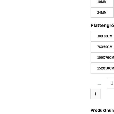
10MM
24MM
Plattengr
30X30CM
76X50CM
100X76C
152X50C
Produkt Anzah
1
Produktnu