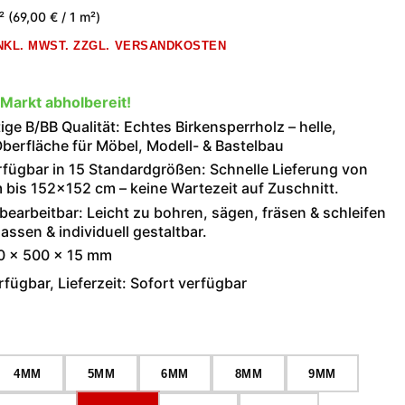
m²
(69,00 € / 1 m²)
INKL. MWST. ZZGL. VERSANDKOSTEN
 Markt abholbereit!
ge B/BB Qualität: Echtes Birkensperrholz – helle,
berfläche für Möbel, Modell- & Bastelbau
rfügbar in 15 Standardgrößen: Schnelle Lieferung von
bis 152×152 cm – keine Wartezeit auf Zuschnitt.
 bearbeitbar: Leicht zu bohren, sägen, fräsen & schleifen
assen & individuell gestaltbar.
0 × 500 × 15 mm
fügbar, Lieferzeit: Sofort verfügbar
wählen
4MM
5MM
6MM
8MM
9MM