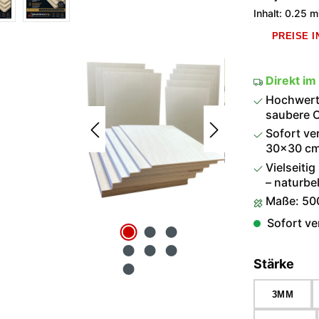
Inhalt:
0.25 
PREISE 
Direkt im
Hochwerti
saubere O
Sofort ve
30×30 cm 
Vielseitig
– naturbel
Maße: 50
Sofort ver
aus
Stärke
3MM