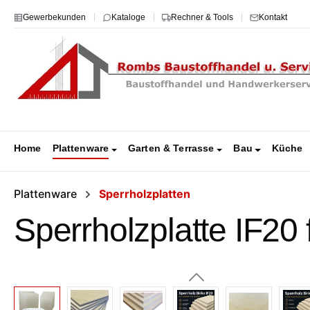
m Hauptinhalt springen
Zur Suche springen
Zur Hauptnavigation springen
Gewerbekunden
Kataloge
Rechner & Tools
Kontakt
Home
Plattenware
Garten & Terrasse
Bau
Küche
Plattenware
Sperrholzplatten
Sperrholzplatte IF20
Bildergalerie überspringen