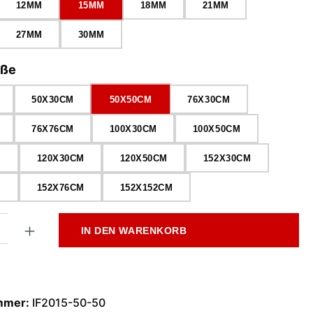
12MM
15MM
18MM
21MM
27MM
30MM
auswählen
öße
50X30CM
50X50CM
76X30CM
76X76CM
100X30CM
100X50CM
M
120X30CM
120X50CM
152X30CM
M
152X76CM
152X152CM
l: Gib den gewünschten Wert ein oder benutze die Schaltflächen
IN DEN WARENKORB
mmer:
IF2015-50-50