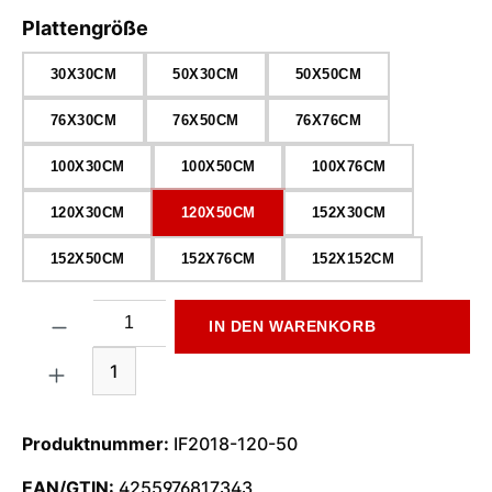
auswählen
Plattengröße
30X30CM
50X30CM
50X50CM
76X30CM
76X50CM
76X76CM
100X30CM
100X50CM
100X76CM
120X30CM
120X50CM
152X30CM
152X50CM
152X76CM
152X152CM
Produkt Anzahl: Gib den gewünschten Wert ein oder benutze di
IN DEN WARENKORB
1
Produktnummer:
IF2018-120-50
EAN/GTIN:
4255976817343