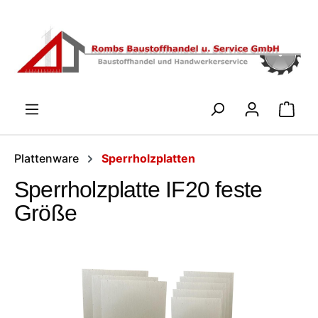
Zum Hauptinhalt springen
WARENK
Plattenware
Sperrholzplatten
Sperrholzplatte IF20 feste
Größe
Bildergalerie überspringen