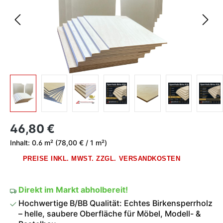
Regulärer Preis:
46,80 €
Inhalt:
0.6 m²
(78,00 € / 1 m²)
PREISE INKL. MWST. ZZGL. VERSANDKOSTEN
Direkt im Markt abholbereit!
Hochwertige B/BB Qualität: Echtes Birkensperrholz
– helle, saubere Oberfläche für Möbel, Modell- &