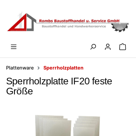
Zum Hauptinhalt springen
WARENK
Plattenware
Sperrholzplatten
Sperrholzplatte IF20 feste
Größe
Bildergalerie überspringen