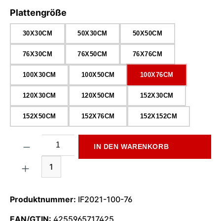
auswählen
Plattengröße
30X30CM
50X30CM
50X50CM
76X30CM
76X50CM
76X76CM
100X30CM
100X50CM
100X76CM
120X30CM
120X50CM
152X30CM
152X50CM
152X76CM
152X152CM
Produkt Anzahl: Gib den gewünschten Wert ein oder benutze di
IN DEN WARENKORB
1
Produktnummer:
IF2021-100-76
EAN/GTIN:
4255965717425