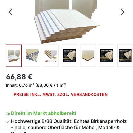
Regulärer Preis:
66,88 €
Inhalt:
0.76 m²
(88,00 € / 1 m²)
PREISE INKL. MWST. ZZGL. VERSANDKOSTEN
Direkt im Markt abholbereit!
Hochwertige B/BB Qualität: Echtes Birkensperrholz
– helle, saubere Oberfläche für Möbel, Modell- &