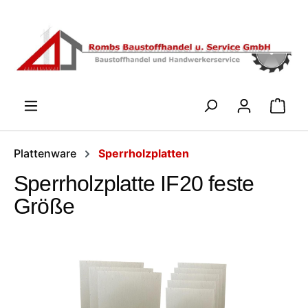
Zum Hauptinhalt springen
WARENK
Plattenware
Sperrholzplatten
Sperrholzplatte IF20 feste
Größe
Bildergalerie überspringen