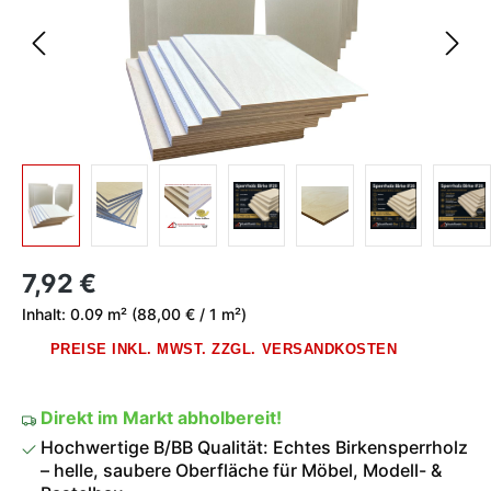
Regulärer Preis:
7,92 €
Inhalt:
0.09 m²
(88,00 € / 1 m²)
PREISE INKL. MWST. ZZGL. VERSANDKOSTEN
Direkt im Markt abholbereit!
Hochwertige B/BB Qualität: Echtes Birkensperrholz
– helle, saubere Oberfläche für Möbel, Modell- &