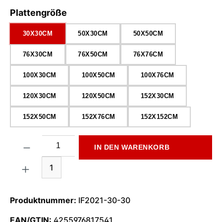
auswählen
Plattengröße
30X30CM
50X30CM
50X50CM
76X30CM
76X50CM
76X76CM
100X30CM
100X50CM
100X76CM
120X30CM
120X50CM
152X30CM
152X50CM
152X76CM
152X152CM
Produkt Anzahl: Gib den gewünschten Wert ein oder benutze di
IN DEN WARENKORB
1
Produktnummer:
IF2021-30-30
EAN/GTIN:
4255976817541