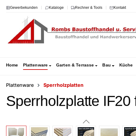
m Hauptinhalt springen
Zur Suche springen
Zur Hauptnavigation springen
Gewerbekunden
Kataloge
Rechner & Tools
Kontakt
Home
Plattenware
Garten & Terrasse
Bau
Küche
Plattenware
Sperrholzplatten
Sperrholzplatte IF20
Bildergalerie überspringen