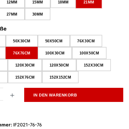
12MM
15MM
18MM
21MM
27MM
30MM
auswählen
öße
50X30CM
50X50CM
76X30CM
76X76CM
100X30CM
100X50CM
M
120X30CM
120X50CM
152X30CM
M
152X76CM
152X152CM
l: Gib den gewünschten Wert ein oder benutze die Schaltflächen
IN DEN WARENKORB
mmer:
IF2021-76-76