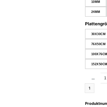
10MM
24MM
Plattengr
30X30CM
76X50CM
100X76C
152X50C
Produkt Anzah
1
Produktnu