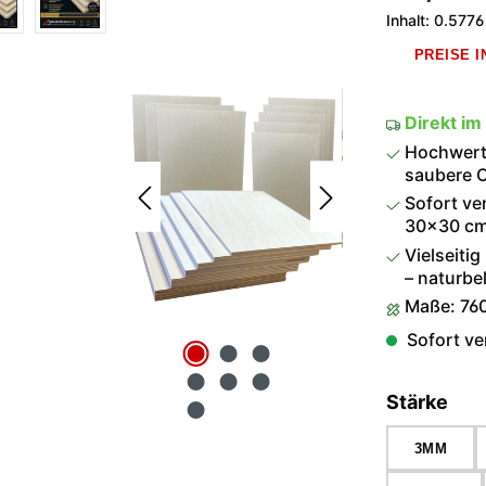
Inhalt:
0.5776
PREISE 
Direkt im
Hochwerti
saubere O
Sofort ve
30×30 cm 
Vielseitig
– naturbel
Maße: 76
Sofort ver
aus
Stärke
3MM