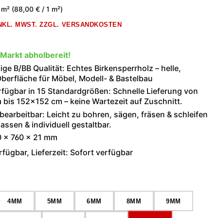
 m²
(88,00 € / 1 m²)
INKL. MWST. ZZGL. VERSANDKOSTEN
 Markt abholbereit!
ge B/BB Qualität: Echtes Birkensperrholz – helle,
berfläche für Möbel, Modell- & Bastelbau
rfügbar in 15 Standardgrößen: Schnelle Lieferung von
bis 152×152 cm – keine Wartezeit auf Zuschnitt.
 bearbeitbar: Leicht zu bohren, sägen, fräsen & schleifen
assen & individuell gestaltbar.
0 × 760 × 21 mm
fügbar, Lieferzeit: Sofort verfügbar
wählen
4MM
5MM
6MM
8MM
9MM