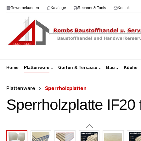
m Hauptinhalt springen
Zur Suche springen
Zur Hauptnavigation springen
Gewerbekunden
Kataloge
Rechner & Tools
Kontakt
Home
Plattenware
Garten & Terrasse
Bau
Küche
Plattenware
Sperrholzplatten
Sperrholzplatte IF20
Bildergalerie überspringen