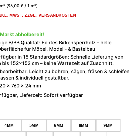
 m²
(96,00 € / 1 m²)
INKL. MWST. ZZGL. VERSANDKOSTEN
 Markt abholbereit!
ge B/BB Qualität: Echtes Birkensperrholz – helle,
berfläche für Möbel, Modell- & Bastelbau
rfügbar in 15 Standardgrößen: Schnelle Lieferung von
bis 152×152 cm – keine Wartezeit auf Zuschnitt.
 bearbeitbar: Leicht zu bohren, sägen, fräsen & schleifen
assen & individuell gestaltbar.
520 × 760 × 24 mm
fügbar, Lieferzeit: Sofort verfügbar
wählen
4MM
5MM
6MM
8MM
9MM