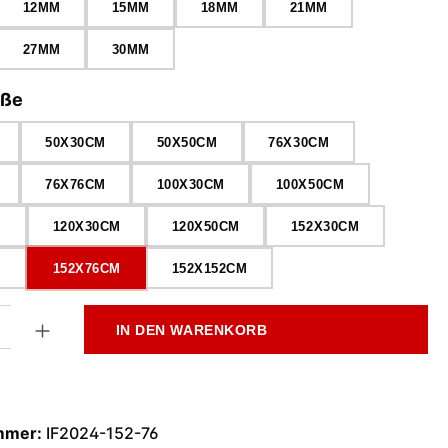
12MM
15MM
18MM
21MM
27MM
30MM
auswählen
öße
50X30CM
50X50CM
76X30CM
76X76CM
100X30CM
100X50CM
M
120X30CM
120X50CM
152X30CM
M
152X76CM
152X152CM
l: Gib den gewünschten Wert ein oder benutze die Schaltflächen
IN DEN WARENKORB
mmer:
IF2024-152-76