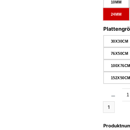
10MM
24MM
Plattengr
30X30CM
76X50CM
100X76C
152X50C
Produkt Anzah
1
Produktnu