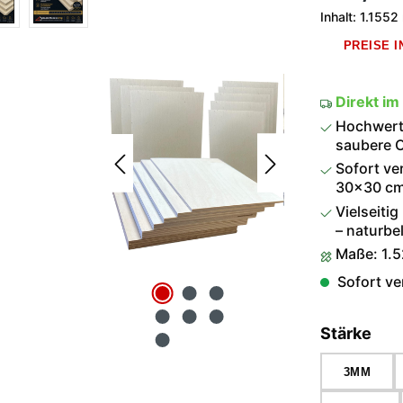
Inhalt:
1.1552
PREISE 
Direkt im
Hochwerti
saubere O
Sofort ve
30×30 cm 
Vielseitig
– naturbel
Maße: 1.
Sofort ver
aus
Stärke
3MM