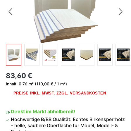
Regulärer Preis:
83,60 €
Inhalt:
0.76 m²
(110,00 € / 1 m²)
PREISE INKL. MWST. ZZGL. VERSANDKOSTEN
Direkt im Markt abholbereit!
Hochwertige B/BB Qualität: Echtes Birkensperrholz
– helle, saubere Oberfläche für Möbel, Modell- &