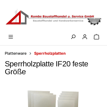
Zum Hauptinhalt springen
WARENK
Plattenware
Sperrholzplatten
Sperrholzplatte IF20 feste
Größe
Bildergalerie überspringen