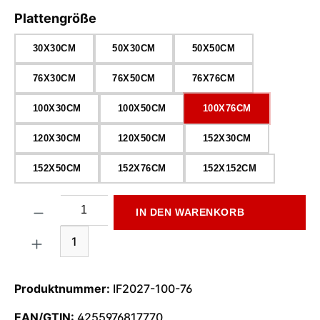
auswählen
Plattengröße
30X30CM
50X30CM
50X50CM
76X30CM
76X50CM
76X76CM
100X30CM
100X50CM
100X76CM
120X30CM
120X50CM
152X30CM
152X50CM
152X76CM
152X152CM
Produkt Anzahl: Gib den gewünschten Wert ein oder benutze di
IN DEN WARENKORB
1
Produktnummer:
IF2027-100-76
EAN/GTIN:
4255976817770