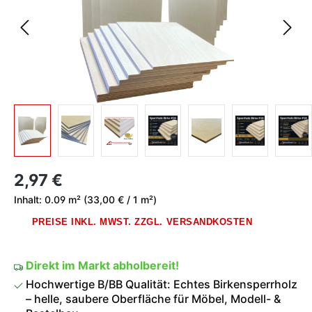
Regulärer Preis:
2,97 €
Inhalt:
0.09 m²
(33,00 € / 1 m²)
PREISE INKL. MWST. ZZGL. VERSANDKOSTEN
Direkt im Markt abholbereit!
Hochwertige B/BB Qualität: Echtes Birkensperrholz
– helle, saubere Oberfläche für Möbel, Modell- &