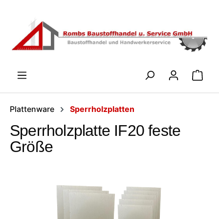
Zum Hauptinhalt springen
WARENK
Plattenware
Sperrholzplatten
Sperrholzplatte IF20 feste
Größe
Bildergalerie überspringen