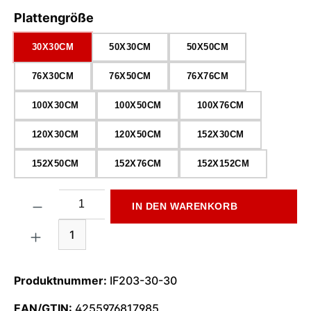
auswählen
Plattengröße
30X30CM
50X30CM
50X50CM
76X30CM
76X50CM
76X76CM
100X30CM
100X50CM
100X76CM
120X30CM
120X50CM
152X30CM
152X50CM
152X76CM
152X152CM
Produkt Anzahl: Gib den gewünschten Wert ein oder benutze di
IN DEN WARENKORB
1
Produktnummer:
IF203-30-30
EAN/GTIN:
4255976817985