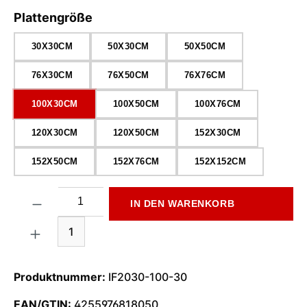
auswählen
Plattengröße
30X30CM
50X30CM
50X50CM
76X30CM
76X50CM
76X76CM
100X30CM
100X50CM
100X76CM
120X30CM
120X50CM
152X30CM
152X50CM
152X76CM
152X152CM
Produkt Anzahl: Gib den gewünschten Wert ein oder benutze di
IN DEN WARENKORB
1
Produktnummer:
IF2030-100-30
EAN/GTIN:
4255976818050