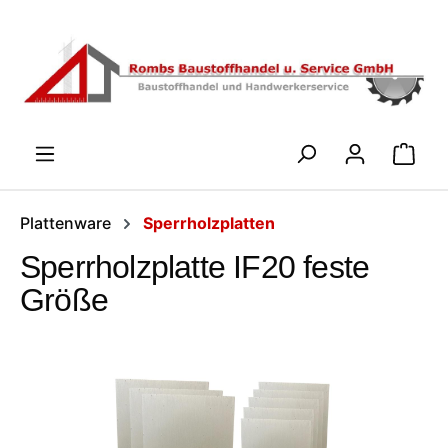
Zum Hauptinhalt springen
WARENK
Plattenware
Sperrholzplatten
Sperrholzplatte IF20 feste
Größe
Bildergalerie überspringen