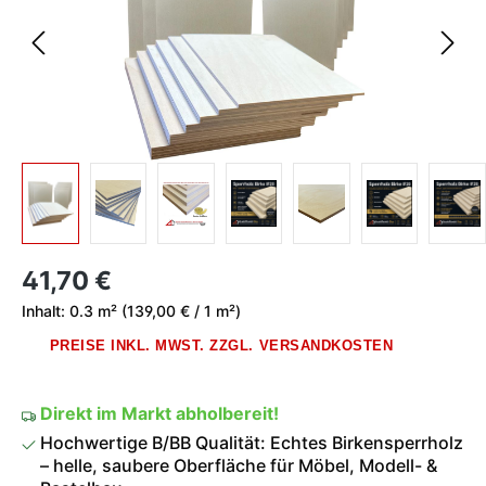
Regulärer Preis:
41,70 €
Inhalt:
0.3 m²
(139,00 € / 1 m²)
PREISE INKL. MWST. ZZGL. VERSANDKOSTEN
Direkt im Markt abholbereit!
Hochwertige B/BB Qualität: Echtes Birkensperrholz
– helle, saubere Oberfläche für Möbel, Modell- &