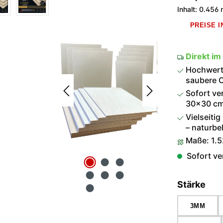
Inhalt:
0.456
PREISE 
Direkt im
Hochwerti
saubere O
Sofort ve
30×30 cm 
Vielseitig
– naturbel
Maße: 1.
Sofort ver
aus
Stärke
3MM