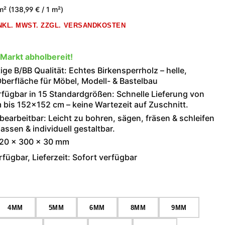
 m²
(138,99 € / 1 m²)
INKL. MWST. ZZGL. VERSANDKOSTEN
 Markt abholbereit!
ge B/BB Qualität: Echtes Birkensperrholz – helle,
berfläche für Möbel, Modell- & Bastelbau
rfügbar in 15 Standardgrößen: Schnelle Lieferung von
bis 152×152 cm – keine Wartezeit auf Zuschnitt.
 bearbeitbar: Leicht zu bohren, sägen, fräsen & schleifen
assen & individuell gestaltbar.
520 × 300 × 30 mm
fügbar, Lieferzeit: Sofort verfügbar
wählen
4MM
5MM
6MM
8MM
9MM