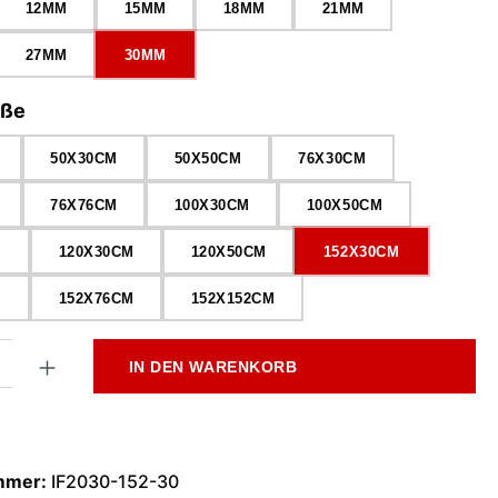
12MM
15MM
18MM
21MM
27MM
30MM
auswählen
öße
50X30CM
50X50CM
76X30CM
76X76CM
100X30CM
100X50CM
M
120X30CM
120X50CM
152X30CM
M
152X76CM
152X152CM
l: Gib den gewünschten Wert ein oder benutze die Schaltflächen
IN DEN WARENKORB
mmer:
IF2030-152-30