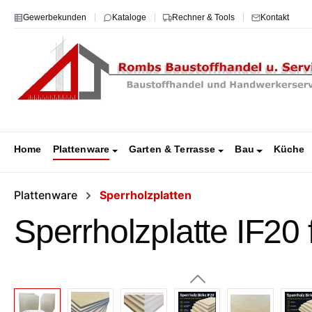
m Hauptinhalt springen
Zur Suche springen
Zur Hauptnavigation springen
Gewerbekunden
Kataloge
Rechner & Tools
Kontakt
Home
Plattenware
Garten & Terrasse
Bau
Küche
Plattenware
Sperrholzplatten
Sperrholzplatte IF20
Bildergalerie überspringen