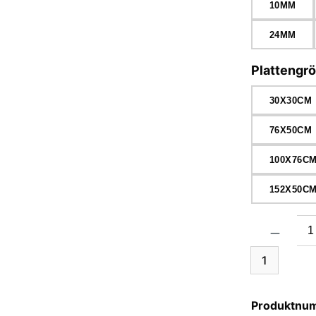
10MM
24MM
Plattengr
30X30CM
76X50CM
100X76C
152X50C
Produkt Anzah
1
Produktnu