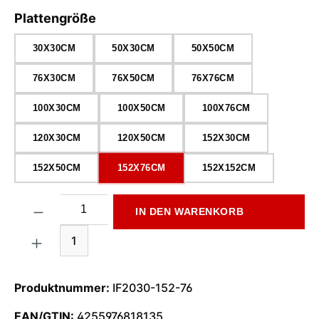
auswählen
Plattengröße
30X30CM
50X30CM
50X50CM
76X30CM
76X50CM
76X76CM
100X30CM
100X50CM
100X76CM
120X30CM
120X50CM
152X30CM
152X50CM
152X76CM
152X152CM
Produkt Anzahl: Gib den gewünschten Wert ein oder benutze di
IN DEN WARENKORB
1
Produktnummer:
IF2030-152-76
EAN/GTIN:
4255976818135