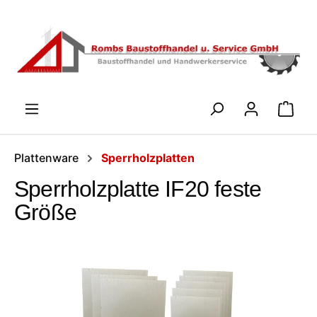
Zum Hauptinhalt springen
WARENK
Plattenware
Sperrholzplatten
Sperrholzplatte IF20 feste
Größe
Bildergalerie überspringen