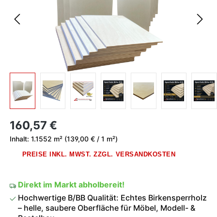
Regulärer Preis:
160,57 €
Inhalt:
1.1552 m²
(139,00 € / 1 m²)
PREISE INKL. MWST. ZZGL. VERSANDKOSTEN
Direkt im Markt abholbereit!
Hochwertige B/BB Qualität: Echtes Birkensperrholz
– helle, saubere Oberfläche für Möbel, Modell- &