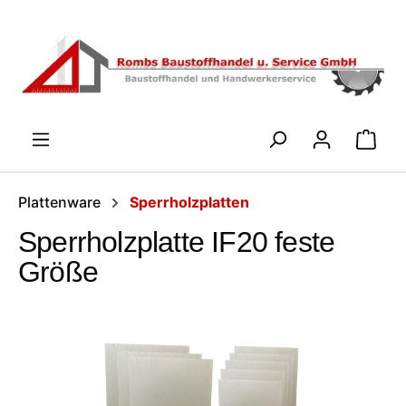
Zum Hauptinhalt springen
WARENK
Plattenware
Sperrholzplatten
Sperrholzplatte IF20 feste
Größe
Bildergalerie überspringen