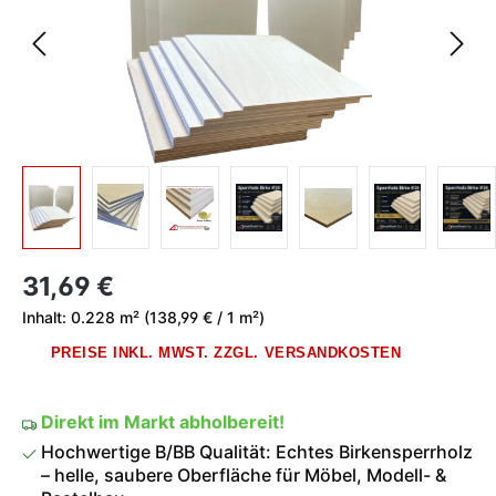
Regulärer Preis:
31,69 €
Inhalt:
0.228 m²
(138,99 € / 1 m²)
PREISE INKL. MWST. ZZGL. VERSANDKOSTEN
Direkt im Markt abholbereit!
Hochwertige B/BB Qualität: Echtes Birkensperrholz
– helle, saubere Oberfläche für Möbel, Modell- &