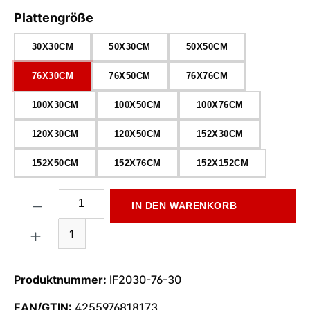
auswählen
Plattengröße
30X30CM
50X30CM
50X50CM
76X30CM
76X50CM
76X76CM
100X30CM
100X50CM
100X76CM
120X30CM
120X50CM
152X30CM
152X50CM
152X76CM
152X152CM
Produkt Anzahl: Gib den gewünschten Wert ein oder benutze di
IN DEN WARENKORB
1
Produktnummer:
IF2030-76-30
EAN/GTIN:
4255976818173