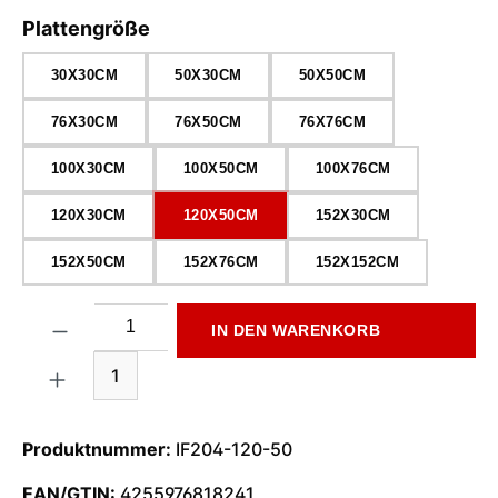
auswählen
Plattengröße
30X30CM
50X30CM
50X50CM
76X30CM
76X50CM
76X76CM
100X30CM
100X50CM
100X76CM
120X30CM
120X50CM
152X30CM
152X50CM
152X76CM
152X152CM
Produkt Anzahl: Gib den gewünschten Wert ein oder benutze di
IN DEN WARENKORB
1
Produktnummer:
IF204-120-50
EAN/GTIN:
4255976818241