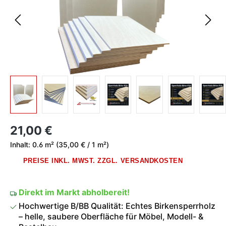
Regulärer Preis:
21,00 €
Inhalt:
0.6 m²
(35,00 € / 1 m²)
PREISE INKL. MWST. ZZGL. VERSANDKOSTEN
Direkt im Markt abholbereit!
Hochwertige B/BB Qualität: Echtes Birkensperrholz
– helle, saubere Oberfläche für Möbel, Modell- &