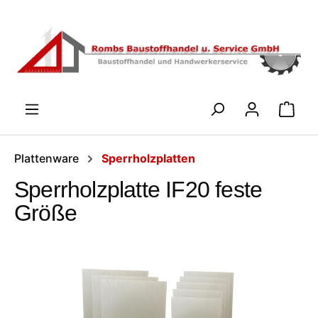
Zum Hauptinhalt springen
WARENK
Plattenware
Sperrholzplatten
Sperrholzplatte IF20 feste
Größe
Bildergalerie überspringen