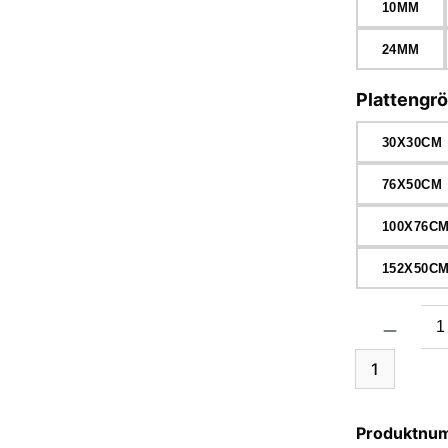
10MM
24MM
Plattengr
30X30CM
76X50CM
100X76C
152X50C
Produkt Anzah
1
Produktnu