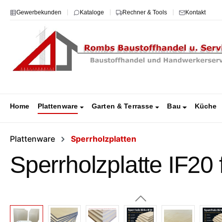
m Hauptinhalt springen
Zur Suche springen
Zur Hauptnavigation springen
Gewerbekunden
Kataloge
Rechner & Tools
Kontakt
Home
Plattenware
Garten & Terrasse
Bau
Küche
Plattenware
Sperrholzplatten
Sperrholzplatte IF20
Bildergalerie überspringen