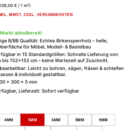
(38,00 € / 1 m²)
INKL. MWST. ZZGL. VERSANDKOSTEN
 Markt abholbereit!
ge B/BB Qualität: Echtes Birkensperrholz – helle,
berfläche für Möbel, Modell- & Bastelbau
rfügbar in 15 Standardgrößen: Schnelle Lieferung von
bis 152×152 cm – keine Wartezeit auf Zuschnitt.
 bearbeitbar: Leicht zu bohren, sägen, fräsen & schleifen
assen & individuell gestaltbar.
000 × 300 × 5 mm
fügbar, Lieferzeit: Sofort verfügbar
wählen
4MM
5MM
6MM
8MM
9MM