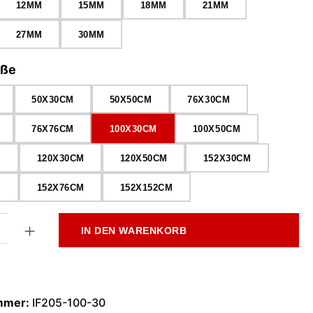
12MM
15MM
18MM
21MM
27MM
30MM
auswählen
öße
50X30CM
50X50CM
76X30CM
76X76CM
100X30CM
100X50CM
M
120X30CM
120X50CM
152X30CM
M
152X76CM
152X152CM
l: Gib den gewünschten Wert ein oder benutze die Schaltflächen
IN DEN WARENKORB
mmer:
IF205-100-30