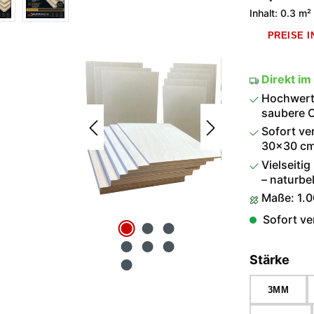
Inhalt:
0.3 m²
PREISE 
Direkt im
Hochwerti
saubere O
Sofort ve
30×30 cm 
Vielseitig
– naturbel
Maße: 1.
Sofort ver
aus
Stärke
3MM