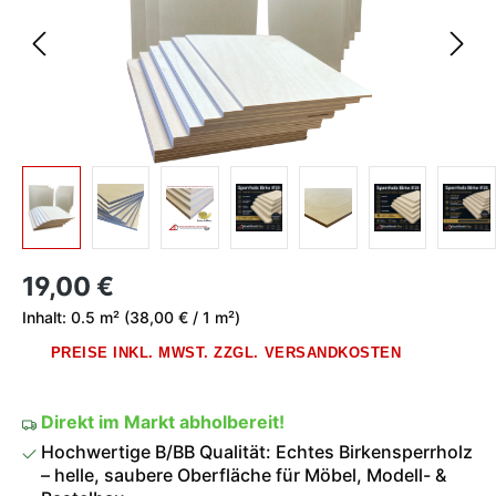
Regulärer Preis:
19,00 €
Inhalt:
0.5 m²
(38,00 € / 1 m²)
PREISE INKL. MWST. ZZGL. VERSANDKOSTEN
Direkt im Markt abholbereit!
Hochwertige B/BB Qualität: Echtes Birkensperrholz
– helle, saubere Oberfläche für Möbel, Modell- &