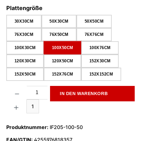
auswählen
Plattengröße
30X30CM
50X30CM
50X50CM
76X30CM
76X50CM
76X76CM
100X30CM
100X50CM
100X76CM
120X30CM
120X50CM
152X30CM
152X50CM
152X76CM
152X152CM
Produkt Anzahl: Gib den gewünschten Wert ein oder benutze di
IN DEN WARENKORB
1
Produktnummer:
IF205-100-50
EAN/GTIN:
4255976818357