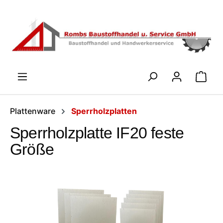
Zum Hauptinhalt springen
WARENK
Plattenware
Sperrholzplatten
Sperrholzplatte IF20 feste
Größe
Bildergalerie überspringen