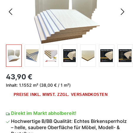
Regulärer Preis:
43,90 €
Inhalt:
1.1552 m²
(38,00 € / 1 m²)
PREISE INKL. MWST. ZZGL. VERSANDKOSTEN
Direkt im Markt abholbereit!
Hochwertige B/BB Qualität: Echtes Birkensperrholz
– helle, saubere Oberfläche für Möbel, Modell- &