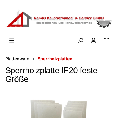
Zum Hauptinhalt springen
WARENK
Plattenware
Sperrholzplatten
Sperrholzplatte IF20 feste
Größe
Bildergalerie überspringen