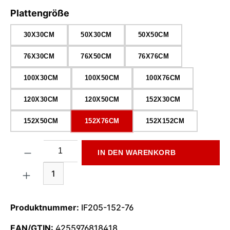
auswählen
Plattengröße
30X30CM
50X30CM
50X50CM
76X30CM
76X50CM
76X76CM
100X30CM
100X50CM
100X76CM
120X30CM
120X50CM
152X30CM
152X50CM
152X76CM
152X152CM
Produkt Anzahl: Gib den gewünschten Wert ein oder benutze di
IN DEN WARENKORB
1
Produktnummer:
IF205-152-76
EAN/GTIN:
4255976818418