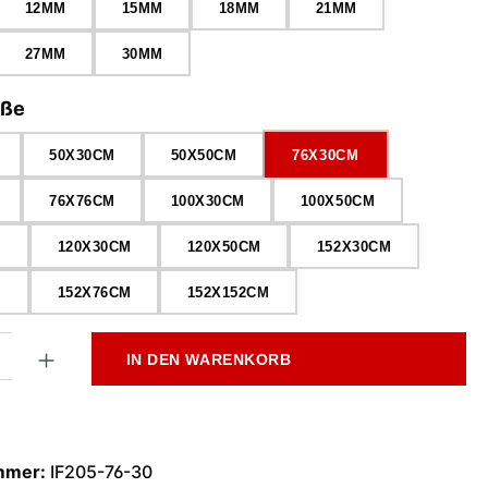
12MM
15MM
18MM
21MM
27MM
30MM
auswählen
öße
50X30CM
50X50CM
76X30CM
76X76CM
100X30CM
100X50CM
M
120X30CM
120X50CM
152X30CM
M
152X76CM
152X152CM
l: Gib den gewünschten Wert ein oder benutze die Schaltflächen
IN DEN WARENKORB
mmer:
IF205-76-30