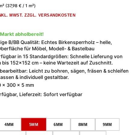
 m²
(37,98 € / 1 m²)
INKL. MWST. ZZGL. VERSANDKOSTEN
 Markt abholbereit!
ge B/BB Qualität: Echtes Birkensperrholz – helle,
berfläche für Möbel, Modell- & Bastelbau
rfügbar in 15 Standardgrößen: Schnelle Lieferung von
bis 152×152 cm – keine Wartezeit auf Zuschnitt.
 bearbeitbar: Leicht zu bohren, sägen, fräsen & schleifen
assen & individuell gestaltbar.
0 × 300 × 5 mm
fügbar, Lieferzeit: Sofort verfügbar
wählen
4MM
5MM
6MM
8MM
9MM