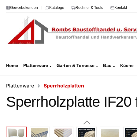
m Hauptinhalt springen
Zur Suche springen
Zur Hauptnavigation springen
Gewerbekunden
Kataloge
Rechner & Tools
Kontakt
Home
Plattenware
Garten & Terrasse
Bau
Küche
Plattenware
Sperrholzplatten
Sperrholzplatte IF20
Bildergalerie überspringen