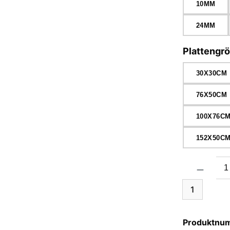
10MM
24MM
Plattengr
30X30CM
76X50CM
100X76C
152X50C
Produkt Anzah
1
Produktnu