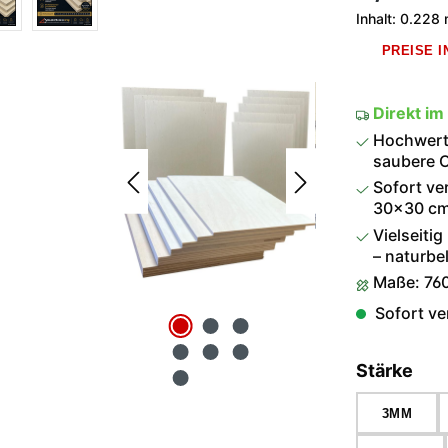
Inhalt:
0.228
PREISE 
Direkt im
Hochwerti
saubere O
Sofort ve
30×30 cm 
Vielseitig
– naturbel
Maße: 76
Sofort ver
aus
Stärke
3MM