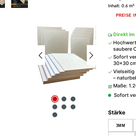
Inhalt:
0.6 m²
PREISE 
Direkt im
Hochwerti
saubere O
Sofort ve
30×30 cm 
Vielseitig
– naturbel
Maße: 1.
Sofort ver
aus
Stärke
3MM