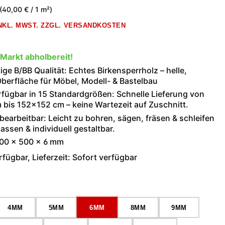
(40,00 € / 1 m²)
INKL. MWST. ZZGL. VERSANDKOSTEN
 Markt abholbereit!
ge B/BB Qualität: Echtes Birkensperrholz – helle,
berfläche für Möbel, Modell- & Bastelbau
rfügbar in 15 Standardgrößen: Schnelle Lieferung von
bis 152×152 cm – keine Wartezeit auf Zuschnitt.
 bearbeitbar: Leicht zu bohren, sägen, fräsen & schleifen
assen & individuell gestaltbar.
200 × 500 × 6 mm
fügbar, Lieferzeit: Sofort verfügbar
wählen
4MM
5MM
6MM
8MM
9MM