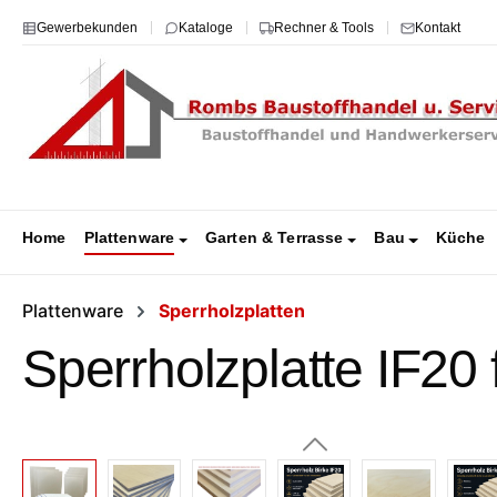
m Hauptinhalt springen
Zur Suche springen
Zur Hauptnavigation springen
Gewerbekunden
Kataloge
Rechner & Tools
Kontakt
Home
Plattenware
Garten & Terrasse
Bau
Küche
Plattenware
Sperrholzplatten
Sperrholzplatte IF20
Bildergalerie überspringen