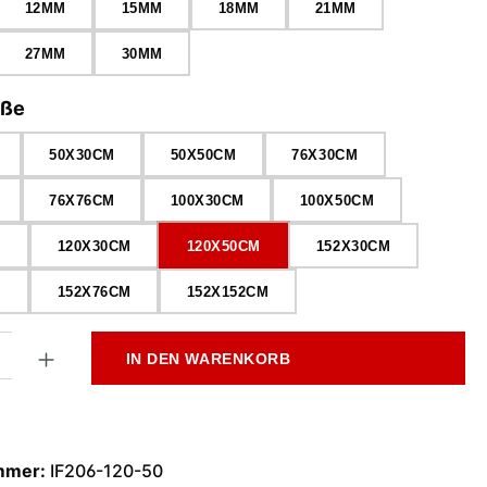
12MM
15MM
18MM
21MM
27MM
30MM
auswählen
öße
50X30CM
50X50CM
76X30CM
76X76CM
100X30CM
100X50CM
M
120X30CM
120X50CM
152X30CM
M
152X76CM
152X152CM
l: Gib den gewünschten Wert ein oder benutze die Schaltflächen
IN DEN WARENKORB
mmer:
IF206-120-50