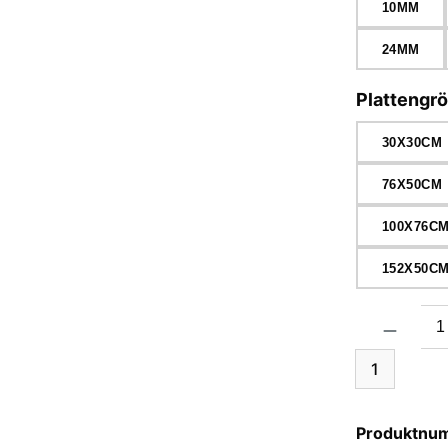
10MM
24MM
Plattengr
30X30CM
76X50CM
100X76C
152X50C
Produkt Anzah
1
Produktnu