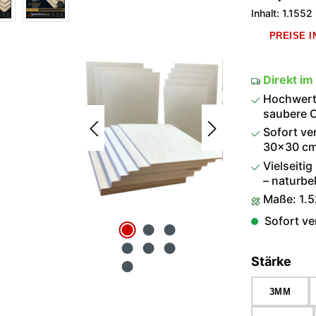
Inhalt:
1.1552
PREISE 
Direkt im
Hochwerti
saubere O
Sofort ve
30×30 cm 
Vielseitig
– naturbel
Maße: 1.5
Sofort ver
aus
Stärke
3MM