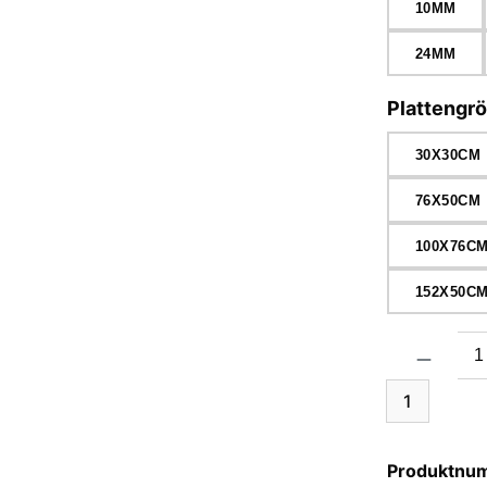
10MM
24MM
Plattengr
30X30CM
76X50CM
100X76C
152X50C
Produkt Anzah
1
Produktnu