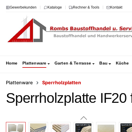
m Hauptinhalt springen
Zur Suche springen
Zur Hauptnavigation springen
Gewerbekunden
Kataloge
Rechner & Tools
Kontakt
Home
Plattenware
Garten & Terrasse
Bau
Küche
Plattenware
Sperrholzplatten
Sperrholzplatte IF20
Bildergalerie überspringen