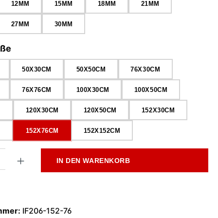
12MM
15MM
18MM
21MM
27MM
30MM
auswählen
öße
50X30CM
50X50CM
76X30CM
76X76CM
100X30CM
100X50CM
M
120X30CM
120X50CM
152X30CM
M
152X76CM
152X152CM
l: Gib den gewünschten Wert ein oder benutze die Schaltflächen
IN DEN WARENKORB
mmer:
IF206-152-76