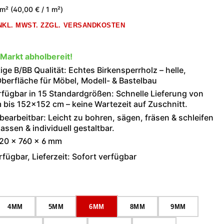
 m²
(40,00 € / 1 m²)
INKL. MWST. ZZGL. VERSANDKOSTEN
 Markt abholbereit!
ge B/BB Qualität: Echtes Birkensperrholz – helle,
berfläche für Möbel, Modell- & Bastelbau
rfügbar in 15 Standardgrößen: Schnelle Lieferung von
bis 152×152 cm – keine Wartezeit auf Zuschnitt.
 bearbeitbar: Leicht zu bohren, sägen, fräsen & schleifen
assen & individuell gestaltbar.
20 × 760 × 6 mm
fügbar, Lieferzeit: Sofort verfügbar
wählen
4MM
5MM
6MM
8MM
9MM