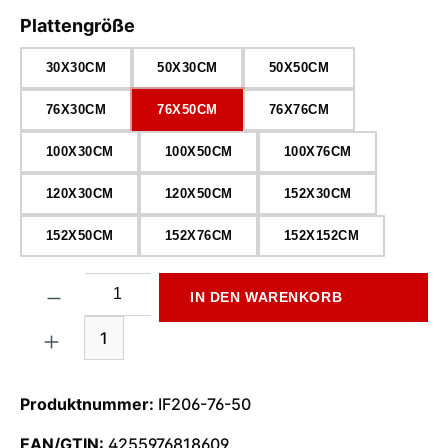
auswählen
Plattengröße
30X30CM
50X30CM
50X50CM
76X30CM
76X50CM
76X76CM
100X30CM
100X50CM
100X76CM
120X30CM
120X50CM
152X30CM
152X50CM
152X76CM
152X152CM
Produkt Anzahl: Gib den gewünschten Wert ein oder benutze di
IN DEN WARENKORB
1
Produktnummer:
IF206-76-50
EAN/GTIN:
4255976818609