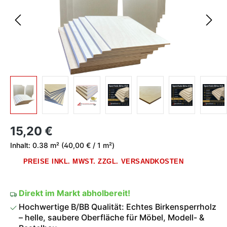
Regulärer Preis:
15,20 €
Inhalt:
0.38 m²
(40,00 € / 1 m²)
PREISE INKL. MWST. ZZGL. VERSANDKOSTEN
Direkt im Markt abholbereit!
Hochwertige B/BB Qualität: Echtes Birkensperrholz
– helle, saubere Oberfläche für Möbel, Modell- &