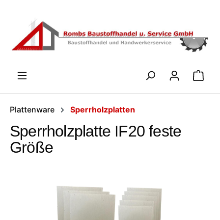
Zum Hauptinhalt springen
WARENK
Plattenware
Sperrholzplatten
Sperrholzplatte IF20 feste
Größe
Bildergalerie überspringen