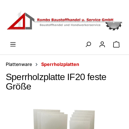
Zum Hauptinhalt springen
WARENK
Plattenware
Sperrholzplatten
Sperrholzplatte IF20 feste
Größe
Bildergalerie überspringen