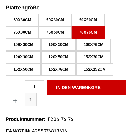
auswählen
Plattengröße
30X30CM
50X30CM
50X50CM
76X30CM
76X50CM
76X76CM
100X30CM
100X50CM
100X76CM
120X30CM
120X50CM
152X30CM
152X50CM
152X76CM
152X152CM
Produkt Anzahl: Gib den gewünschten Wert ein oder benutze di
IN DEN WARENKORB
1
Produktnummer:
IF206-76-76
EAN/GTIN:
4255976818616