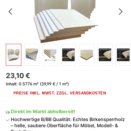
Regulärer Preis:
23,10 €
Inhalt:
0.5776 m²
(39,99 € / 1 m²)
PREISE INKL. MWST. ZZGL. VERSANDKOSTEN
Direkt im Markt abholbereit!
Hochwertige B/BB Qualität: Echtes Birkensperrholz
– helle, saubere Oberfläche für Möbel, Modell- &