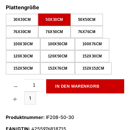
auswählen
Plattengröße
30X30CM
50X30CM
50X50CM
76X30CM
76X50CM
76X76CM
100X30CM
100X50CM
100X76CM
120X30CM
120X50CM
152X30CM
152X50CM
152X76CM
152X152CM
Produkt Anzahl: Gib den gewünschten Wert ein oder benutze di
IN DEN WARENKORB
1
Produktnummer:
IF208-50-30
EAN/GTIN:
4255976818715