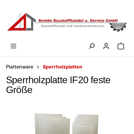
Zum Hauptinhalt springen
WARENK
Plattenware
Sperrholzplatten
Sperrholzplatte IF20 feste
Größe
Bildergalerie überspringen