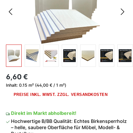
Regulärer Preis:
6,60 €
Inhalt:
0.15 m²
(44,00 € / 1 m²)
PREISE INKL. MWST. ZZGL. VERSANDKOSTEN
Direkt im Markt abholbereit!
Hochwertige B/BB Qualität: Echtes Birkensperrholz
– helle, saubere Oberfläche für Möbel, Modell- &