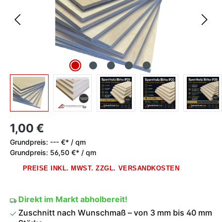
Regulärer Preis:
1,00 €
Grundpreis:
--- €* / qm
Grundpreis:
56,50 €* / qm
PREISE INKL. MWST. ZZGL. VERSANDKOSTEN
Direkt im Markt abholbereit!
Zuschnitt nach Wunschmaß – von 3 mm bis 40 mm