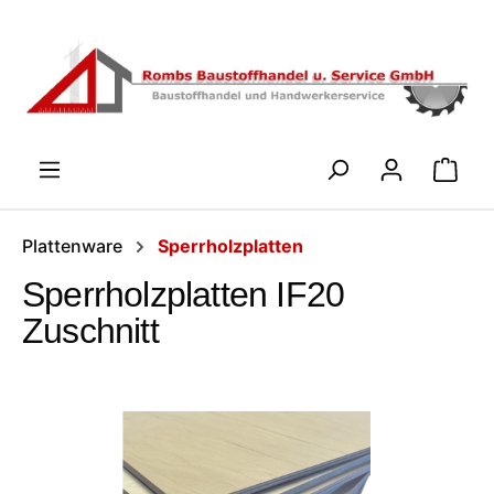
Zum Hauptinhalt springen
WARENK
Plattenware
Sperrholzplatten
Sperrholzplatten IF20
Zuschnitt
Bildergalerie überspringen